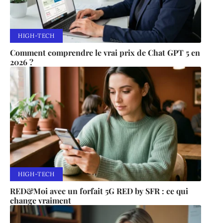
HIGH-TECH
Comment comprendre le vrai prix de Chat GPT 5 en
2026 ?
HIGH-TECH
RED&Moi avec un forfait 5G RED by SFR : ce qui
change vraiment