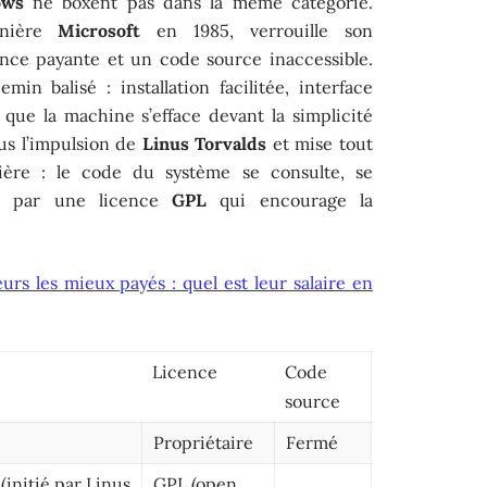
ows
ne boxent pas dans la même catégorie.
nnière
Microsoft
en 1985, verrouille son
nce payante et un code source inaccessible.
emin balisé : installation facilitée, interface
 que la machine s’efface devant la simplicité
sous l’impulsion de
Linus Torvalds
et mise tout
rrière : le code du système se consulte, se
nu par une licence
GPL
qui encourage la
rs les mieux payés : quel est leur salaire en
Licence
Code
source
Propriétaire
Fermé
initié par Linus
GPL (open