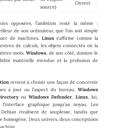
Ouvert
source)
hies opposées, l’ambition reste la même :
lleur de son ordinateur, que l’on soit simple
 parc de machines.
Linux
s’affirme comme la
entres de calculs, les objets connectés où la
maîtres-mots.
Windows
, de son côté, domine le
ilité matérielle étendue et la profusion de
tion
revient à choisir une façon de concevoir
mises à jour ou l’aspect du bureau.
Windows
irectory
ou
Windows Defender
.
Linux
, lui,
de l’interface graphique jusqu’au noyau. Les
ebian rivalisent de souplesse, tandis que
ce homogène. Deux univers, deux conceptions
machine.