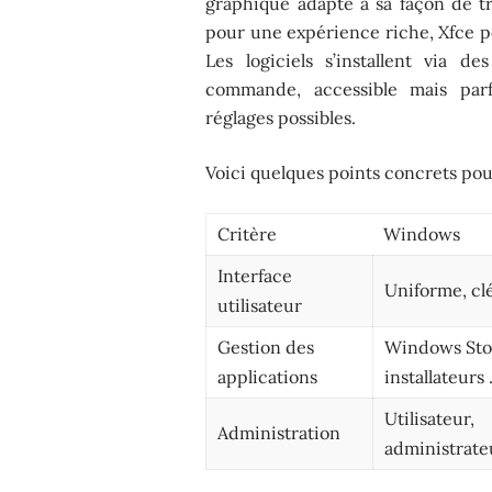
graphique adapté à sa façon de tra
pour une expérience riche, Xfce po
Les logiciels s’installent via d
commande, accessible mais parf
réglages possibles.
Voici quelques points concrets po
Critère
Windows
Interface
Uniforme, cl
utilisateur
Gestion des
Windows Sto
applications
installateurs 
Utilisateur,
Administration
administrateu