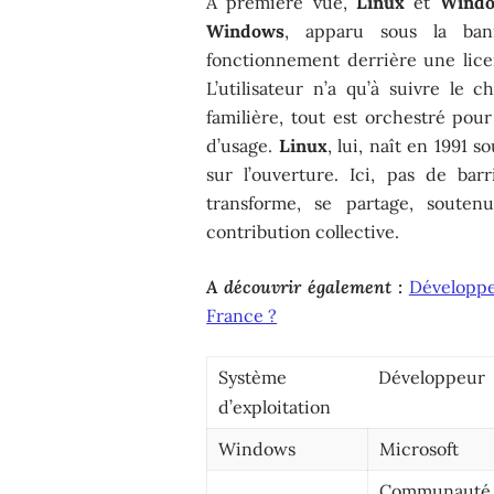
À première vue,
Linux
et
Wind
Windows
, apparu sous la ba
fonctionnement derrière une lice
L’utilisateur n’a qu’à suivre le ch
familière, tout est orchestré pour
d’usage.
Linux
, lui, naît en 1991 
sur l’ouverture. Ici, pas de ba
transforme, se partage, soute
contribution collective.
A découvrir également :
Développeu
France ?
Système
Développeur
d’exploitation
Windows
Microsoft
Communauté (