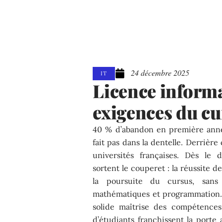
24 décembre 2025
IT
Licence informat
exigences du cu
40 % d’abandon en première année
fait pas dans la dentelle. Derrière
universités françaises. Dès le 
sortent le couperet : la réussite
la poursuite du cursus, sans
mathématiques et programmation. O
solide maîtrise des compétences 
d’étudiants franchissent la porte