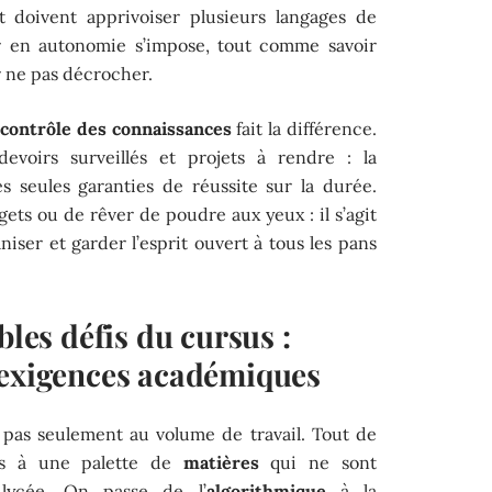
t doivent apprivoiser plusieurs langages de
er en autonomie s’impose, tout comme savoir
r ne pas décrocher.
 contrôle des connaissances
fait la différence.
voirs surveillés et projets à rendre : la
es seules garanties de réussite sur la durée.
gets ou de rêver de poudre aux yeux : il s’agit
niser et garder l’esprit ouvert à tous les pans
bles défis du cursus :
 exigences académiques
t pas seulement au volume de travail. Tout de
sés à une palette de
matières
qui ne sont
lycée. On passe de l’
algorithmique
à la