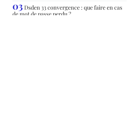
Dsden 33 convergence : que faire en cas
de mot de passe perdu ?
Articles populaires
TENDANCES
Quels sont les coûts réels
des différents systèmes de
stockage ?
10 mars 2026