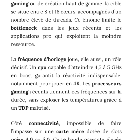
gaming
ou de création haut de gamme, la cible
se situe entre 8 et 16 cœurs, accompagnés d’un
nombre élevé de threads. Ce binôme limite le
bottleneck
dans les jeux récents et les
applications pro qui exploitent la moindre
ressource.
La
fréquence d’horloge
joue, elle aussi, un rôle
décisif. Un
cpu
capable d’atteindre 4,5 à 5 GHz
en boost garantit la réactivité indispensable,
notamment pour jouer en
4K
. Les
processeurs
gaming
récents tiennent ces fréquences sur la
durée, sans exploser les températures grâce à
un
TDP
maîtrisé.
Côté
connectivité
, impossible de faire
l’impasse sur une
carte mère
dotée de slots
pci-e 4.0
ou
5.0
. Cette bande passante élevée