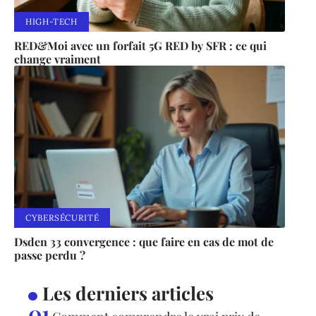
HIGH-TECH
RED&Moi avec un forfait 5G RED by SFR : ce qui
change vraiment
CYBERSÉCURITÉ
Dsden 33 convergence : que faire en cas de mot de
passe perdu ?
Les derniers articles