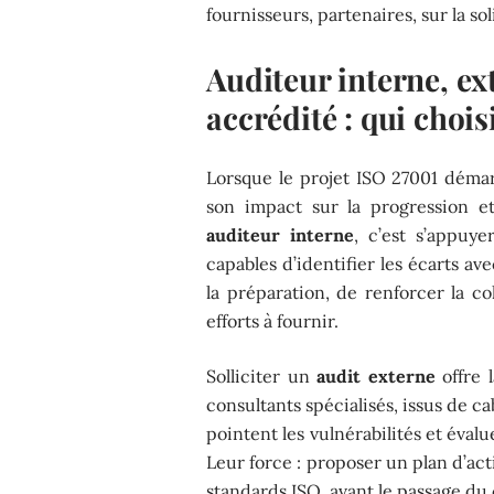
fournisseurs, partenaires, sur la so
Auditeur interne, e
accrédité : qui chois
Lorsque le projet ISO 27001 démar
son impact sur la progression e
auditeur interne
, c’est s’appuy
capables d’identifier les écarts av
la préparation, de renforcer la c
efforts à fournir.
Solliciter un
audit externe
offre l
consultants spécialisés, issus de c
pointent les vulnérabilités et évalu
Leur force : proposer un plan d’act
standards ISO, avant le passage du 